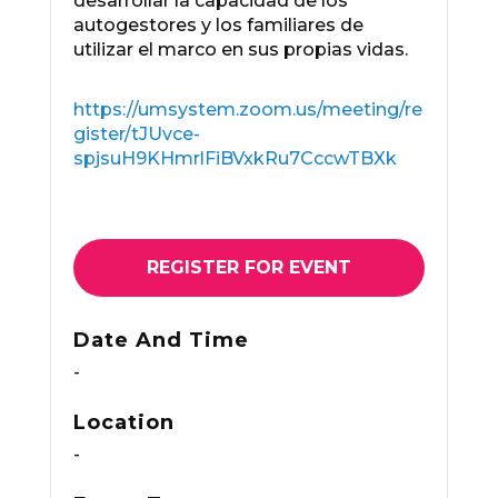
desarrollar la capacidad de los
autogestores y los familiares de
utilizar el marco en sus propias vidas.
https://umsystem.zoom.us/meeting/re
gister/tJUvce-
spjsuH9KHmrlFiBVxkRu7CccwTBXk
REGISTER FOR EVENT
Date And Time
-
Location
-